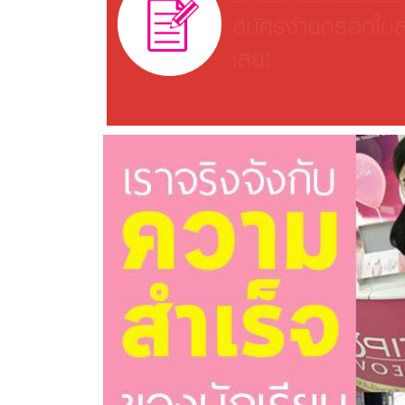
สมัครง่ายกรอกใบส
เลย!