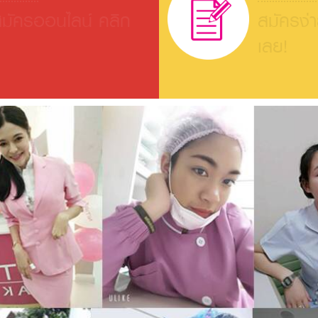
มัครออนไลน์ คลิก
สมัครง่
เลย!