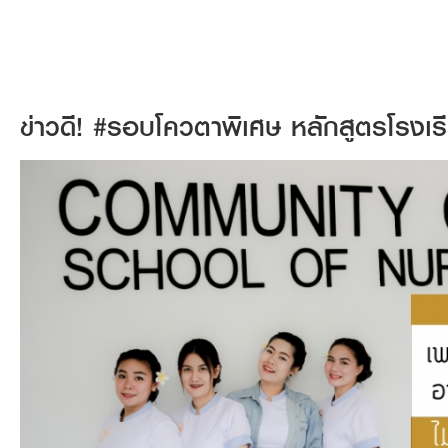
ข่าวดี! #รอบโควตาพิเศษ หลักสูตรโรงเรี