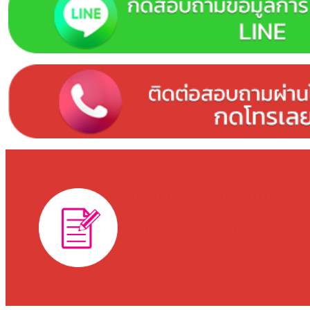
บริบาลชุมชนเชียงใหม่
สมัครง่ายกรอกใบสมัครออ
เลย!