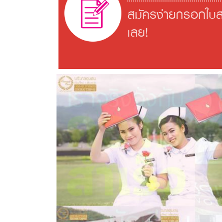
สมัครง่ายกรอกใบส
เลย!