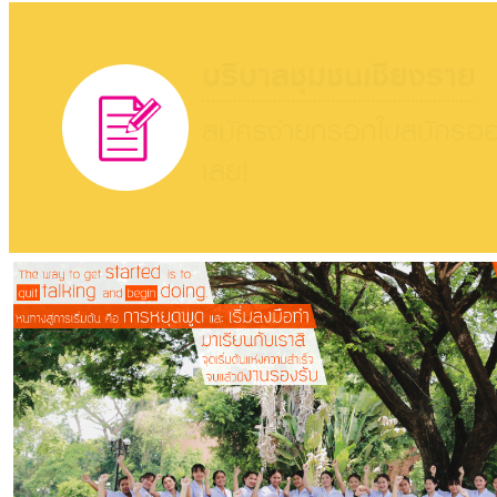
บริบาลชุมชนเชียงราย
สมัครง่ายกรอกใบสมัครออ
เลย!