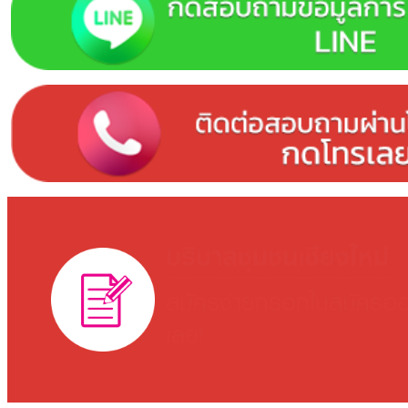
บริบาลชุมชนเชียงใหม่
สมัครง่ายกรอกใบสมัครออ
เลย!