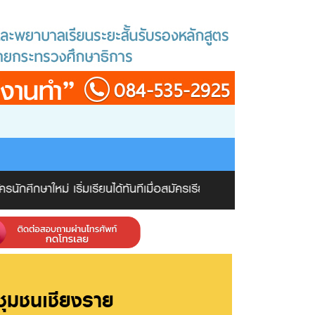
ักศึกษาใหม่ เริ่มเรียนได้ทันทีเมื่อสมัครเรียน เลือกรุ่นที่ต้องการเร
ชุมชนเชียงราย