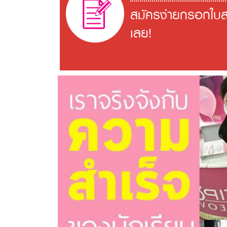
สมัครง่ายกรอกใบส
เลย!