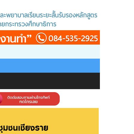
ชุมชนเชียงราย