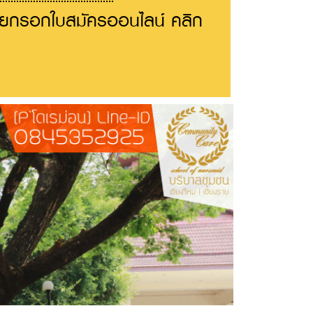
ายกรอกใบสมัครออนไลน์ คลิก