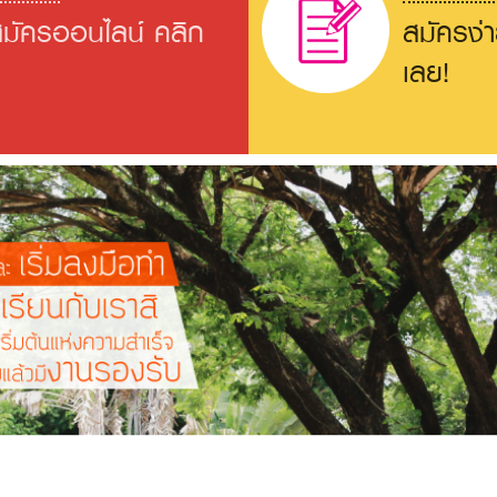
มัครออนไลน์ คลิก
สมัครง่
เลย!