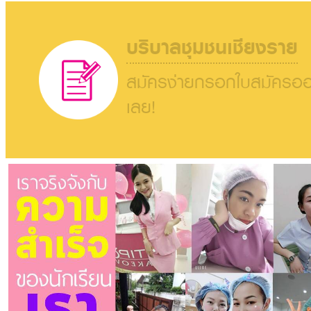
บริบาลชุมชนเชียงราย
สมัครง่ายกรอกใบสมัครออ
เลย!