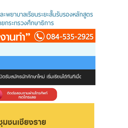
ับสมัครนักศึกษาใหม่ เริ่มเรียนได้ทันทีเมื่อสมัครเรียน เลือกรุ่นที่ต
ชุมชนเชียงราย