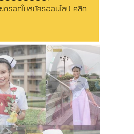
ายกรอกใบสมัครออนไลน์ คลิก