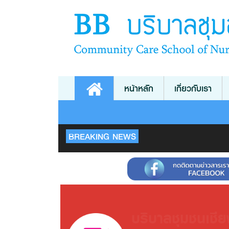
หน้าหลัก
เกี่ยวกับเรา
BREAKING NEWS
บริบาลชุมชนเชีย