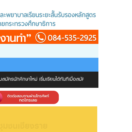
มัครนักศึกษาใหม่ เริ่มเรียนได้ทันทีเมื่อสมัครเรียน เลือกรุ่นที่ต้องก
ชุมชนเชียงราย