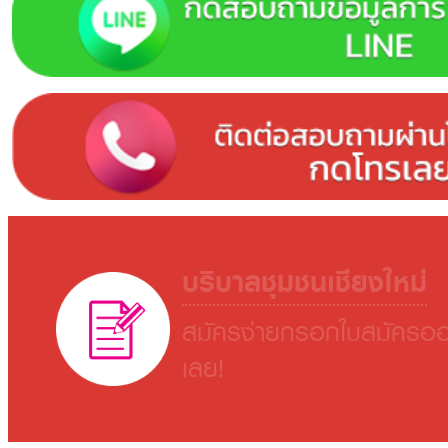
บริบาลชุมชนเชียงใหม่
สมัครง่ายกรอกใบสมัครออ
เลย!