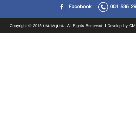
Facebook
084 535 2
Copyright © 2015 บริบาลชุมชน. All Rights Reserved. | Develop by CM