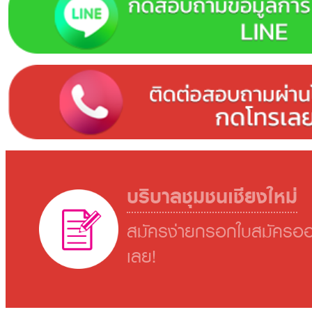
บริบาลชุมชนเชียงใหม่
สมัครง่ายกรอกใบสมัครออ
เลย!