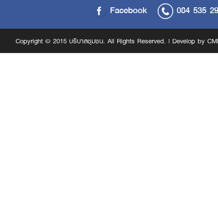
Facebook
084 535 2
Copyright © 2015 บริบาลชุมชน. All Rights Reserved. | Develop by CM