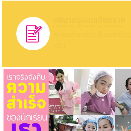
บริบาลชุมชนเชียงราย
สมัครง่ายกรอกใบสมัครออ
เลย!