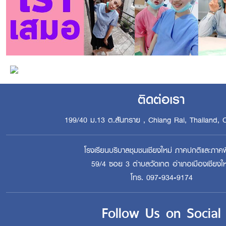
ติดต่อเรา
199/40 ม.13 ต.สันทราย , Chiang Rai, Thailand, 
โรงเรียนบริบาลชุมชนเชียงใหม่ ภาคปกติและภาคพ
59/4 ซอย 3 ตำบลวัดเกต อำเภอเมืองเชียงให
โทร. 097-934-9174
Follow Us on Social