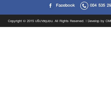
Facebook
084 535 2
Copyright © 2015 บริบาลชุมชน. All Rights Reserved. | Develop by CM